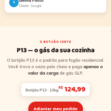
Idelma Passo
I
Cliente · Google
O BOTIJÃO CERTO
P13 — o gás da sua cozinha
O botijão P13 é o padrão para fogão residencial.
Você troca o vazio pelo cheio e paga
apenas o
valor da carga
de gás GLP.
124,99
R$
Botijão P13 · 13kg
Adiantar meu pedido