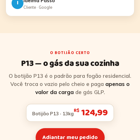
Idelma Passo
I
Cliente · Google
O BOTIJÃO CERTO
P13 — o gás da sua cozinha
O botijão P13 é o padrão para fogão residencial.
Você troca o vazio pelo cheio e paga
apenas o
valor da carga
de gás GLP.
124,99
R$
Botijão P13 · 13kg
Adiantar meu pedido