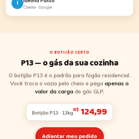
Idelma Passo
I
Cliente · Google
O BOTIJÃO CERTO
P13 — o gás da sua cozinha
O botijão P13 é o padrão para fogão residencial.
Você troca o vazio pelo cheio e paga
apenas o
valor da carga
de gás GLP.
124,99
R$
Botijão P13 · 13kg
Adiantar meu pedido