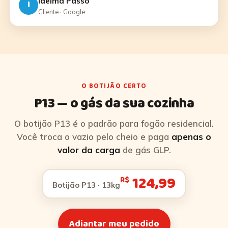
Idelma Passo
I
Cliente · Google
O BOTIJÃO CERTO
P13 — o gás da sua cozinha
O botijão P13 é o padrão para fogão residencial.
Você troca o vazio pelo cheio e paga
apenas o
valor da carga
de gás GLP.
124,99
R$
Botijão P13 · 13kg
Adiantar meu pedido